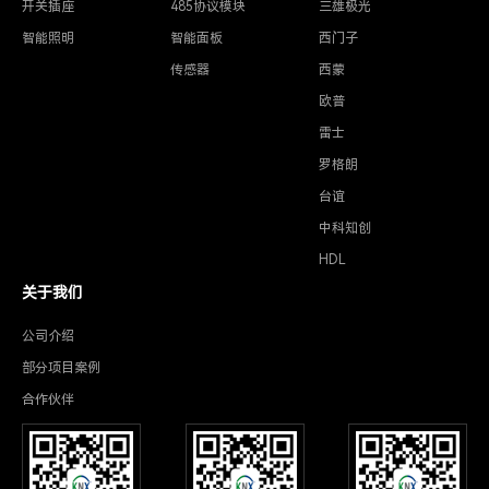
开关插座
485协议模块
三雄极光
智能照明
智能面板
西门子
传感器
西蒙
欧普
雷士
罗格朗
台谊
中科知创
HDL
关于我们
公司介绍
部分项目案例
合作伙伴