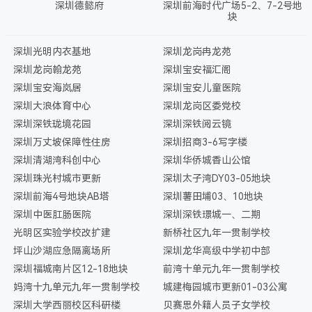
深圳德懿府
深圳前海时代广场5-2、7-2号地
块
深圳光明内衣基地
深圳龙岗冉龙苑
深圳龙岗翰龙苑
深圳宝安福汇阁
深圳宝安海岚居
深圳宝安儿童医院
深圳大浪体育中心
深圳龙岗区委党校
深圳深铁珑境花园
深圳深铁阅云镜
深圳万丈坡保障性住房
深圳招商3-6写字楼
深圳清湖湾科创中心
深圳华侨城香山公馆
深圳珠光村城市更新
深圳太子湾DY03-05地块
深圳前海4号地块AB塔
深圳薯田埔03、10地块
深圳中医肛肠医院
深圳深铁璟城一、二期
光明区实验学校改扩建
新桥社区九年一贯制学校
坪山沙湖应急隔离场所
深圳龙华高级中学初中部
深圳福城南片区12-18地块
前湾十单元九年一贯制学校
妈湾十九单元九年一贯制学校
城建梅园城市更新01-03公寓
深圳大学西丽校区科研楼
贝赛思外籍人员子女学校